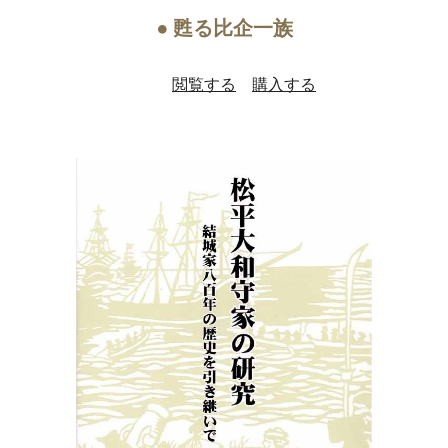
● 甦る比企一族
閲覧する
購入する