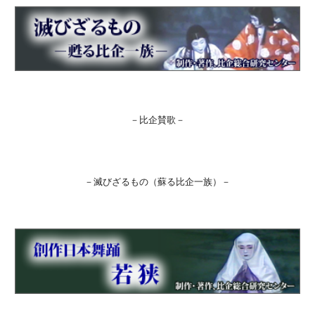
－比企賛歌－
－滅びざるもの（蘇る比企一族）－