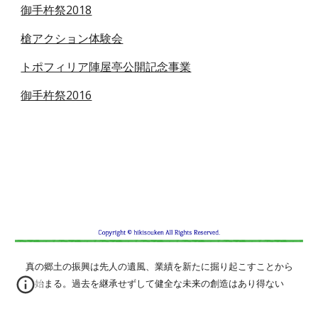
御手杵祭201
8
槍アクション体験会
トポフィリア陣屋亭公開記念事業
御手杵祭2016
真の郷土の振興は先人の遺風、業績を新たに掘り起こすことから
始まる。過去を継承せずして健全な未来の創造はあり得ない